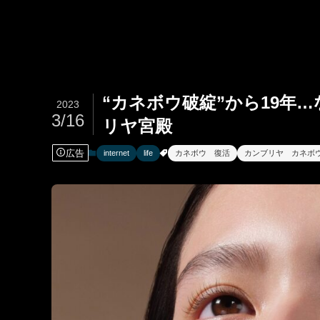
“カネボウ破綻”から19年
2023
3/16
リヤ宮殿
広告
internet
life
カネボウ 復活
カンブリヤ カネボ