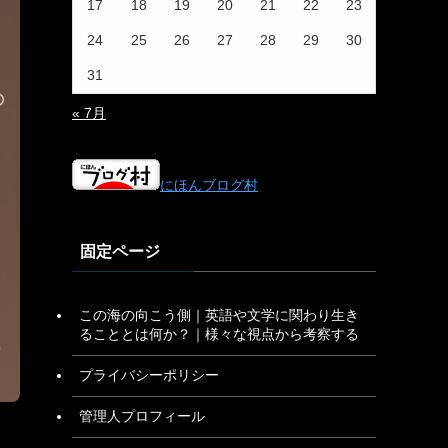
17
18
19
20
21
22
23
24
25
26
27
28
29
30
31
« 7月
にほんブログ村
固定ページ
この海の向こう側｜英語や文学に関わり生き
ることとは何か？｜様々な視点から考察する
プライバシーポリシー
管理人プロフィール