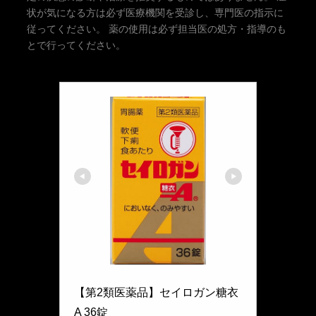
状が気になる方は必ず医療機関を受診し、専門医の指示に
従ってください。 薬の使用は必ず担当医の処方・指導のも
とで行ってください。
大幸薬品
【第2類医薬品】セイロガン糖衣
A 36錠