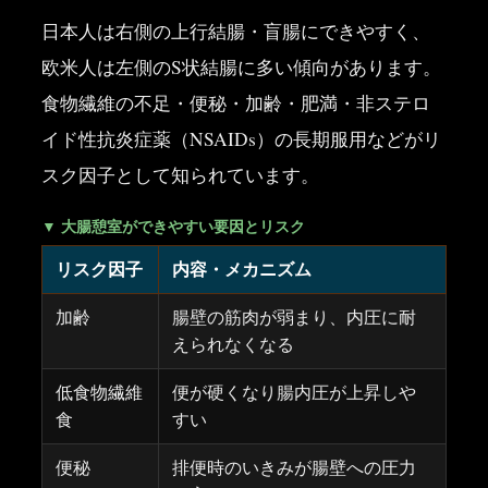
日本人は右側の上行結腸・盲腸にできやすく、
欧米人は左側のS状結腸に多い傾向があります。
食物繊維の不足・便秘・加齢・肥満・非ステロ
イド性抗炎症薬（NSAIDs）の長期服用などがリ
スク因子として知られています。
▼ 大腸憩室ができやすい要因とリスク
リスク因子
内容・メカニズム
加齢
腸壁の筋肉が弱まり、内圧に耐
えられなくなる
低食物繊維
便が硬くなり腸内圧が上昇しや
食
すい
便秘
排便時のいきみが腸壁への圧力