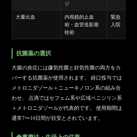
ジ
大量出血
内視鏡的止血
緊急
術・血管造影塞
入院
栓術
抗菌薬の選択
大腸の炎症には嫌気性菌と好気性菌の両方をカ
バーする抗菌薬が使用されます。 経口投与では
メトロニダゾール＋ニューキノロン系の組み合
わせ、 点滴ではセフェム系や広域ペニシリン系
＋メトロニダゾールが代表的です。 使用期間は
通常7〜10日間が目安とされています。