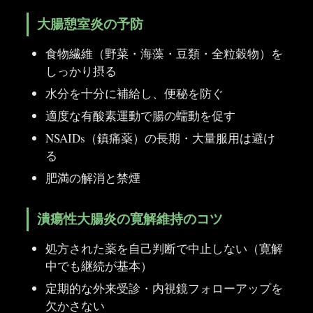
大腸憩室炎の予防
食物繊維（野菜・海藻・豆類・全粒穀物）を
しっかり摂る
水分を十分に補給し、便秘を防ぐ
適度な有酸素運動で腸の蠕動を促す
NSAIDs（鎮痛薬）の長期・大量服用は避け
る
肥満の解消と禁煙
潰瘍性大腸炎の寛解維持のコツ
処方された薬を自己判断で中止しない（寛解
中でも継続が基本）
定期的な外来受診・内視鏡フォローアップを
欠かさない