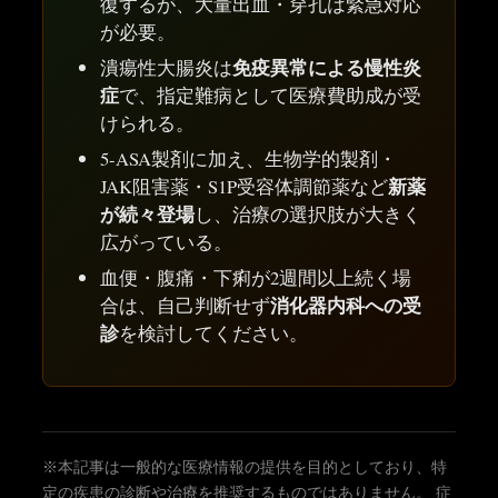
復するが、大量出血・穿孔は緊急対応
が必要。
免疫異常による慢性炎
潰瘍性大腸炎は
症
で、指定難病として医療費助成が受
けられる。
5-ASA製剤に加え、生物学的製剤・
新薬
JAK阻害薬・S1P受容体調節薬など
が続々登場
し、治療の選択肢が大きく
広がっている。
血便・腹痛・下痢が2週間以上続く場
消化器内科への受
合は、自己判断せず
診
を検討してください。
※本記事は一般的な医療情報の提供を目的としており、特
定の疾患の診断や治療を推奨するものではありません。 症