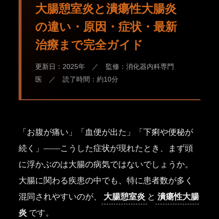
大腸憩室炎と潰瘍性大腸炎
の違い・原因・症状・最新
治療まで完全ガイド
更新日：2025年 ／ 監修：消化器内科専門
医 ／ 読了時間：約10分
「お腹が痛い」「血便が出た」「下痢や便秘が
続く」――こうした症状が現れたとき、まず頭
に浮かぶのは大腸の病気ではないでしょうか。
大腸に関わる疾患の中でも、特に患者数が多く
大腸憩室炎
潰瘍性大腸
混同されやすいのが、
と
炎
です。