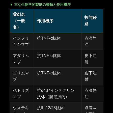
▼ 主な生物学的製剤の種類と作用機序
薬剤名
投与経
（一般
作用機序
路
名）
インフリ
抗TNF-α抗体
点滴静
キシマブ
注
アダリム
抗TNF-α抗体
皮下注
マブ
射
ゴリムマ
抗TNF-α抗体
皮下注
ブ
射
ベドリズ
抗α4β7インテグリン
点滴静
マブ
抗体（腸選択的）
注
ウステキ
抗IL-12/23抗体
点滴→