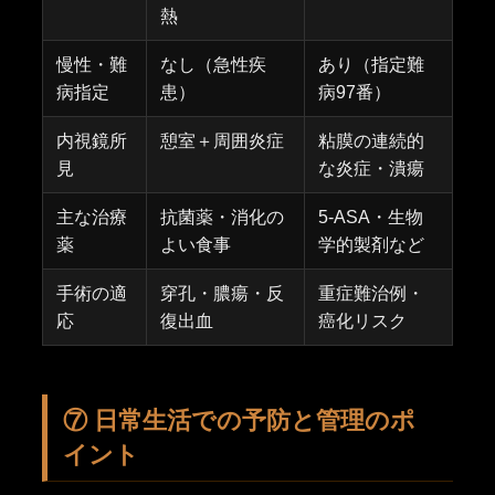
熱
慢性・難
なし（急性疾
あり（指定難
病指定
患）
病97番）
内視鏡所
憩室＋周囲炎症
粘膜の連続的
見
な炎症・潰瘍
主な治療
抗菌薬・消化の
5-ASA・生物
薬
よい食事
学的製剤など
手術の適
穿孔・膿瘍・反
重症難治例・
応
復出血
癌化リスク
⑦ 日常生活での予防と管理のポ
イント