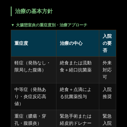
治療の基本方針
▼ 大腸憩室炎の重症度別・治療アプローチ
入院
重症度
治療の中心
の要
否
軽症（発熱なし・
絶食または流動
外来
限局した腹痛）
食＋経口抗菌薬
対応
可
中等症（発熱あ
絶食＋点滴によ
入院
り・炎症反応高
る抗菌薬投与
推奨
値）
重症（膿瘍・穿
緊急手術または
緊急
孔・腹膜炎）
経皮的ドレナー
入院