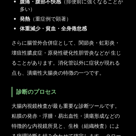
腹痛・腹部不快感
（排便前に強くなることが
多い）
発熱
（重症例で顕著）
体重減少・貧血・全身倦怠感
さらに腸管外合併症として、関節炎・虹彩炎・
壊疽性膿皮症・原発性硬化性胆管炎などが 生じ
ることがあります。消化管以外に症状が現れる
点も、潰瘍性大腸炎の特徴の一つです。
診断のプロセス
大腸内視鏡検査が最も重要な診断ツールです。
粘膜の発赤・浮腫・易出血性・潰瘍形成などの
特徴的な内視鏡所見と、生検（組織検査）によ
る病理診断を組み合わせて確定します。 クロー