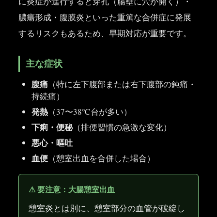
に炎症が進行すると穿孔（腸壁に穴が開く）・
膿瘍形成・腹膜炎といった重篤な合併症に発展
するリスクもあるため、早期対応が重要です。
主な症状
腹痛
（特に左下腹部または右下腹部の鈍痛・
持続痛）
発熱
（37〜38℃台が多い）
下痢・便秘
（排便習慣の急激な変化）
悪心・嘔吐
血便
（憩室出血を合併した場合）
⚠ 要注意：大腸憩室出血
憩室炎とは別に、憩室部分の血管が破綻し