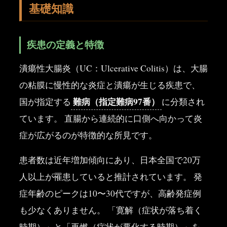
基礎知識
疾患の定義と特徴
潰瘍性大腸炎（UC：Ulcerative Colitis）は、大腸
の粘膜に慢性的な炎症と潰瘍が生じる疾患で、
難病（指定難病97番）
国が指定する
に分類され
ています。 直腸から連続的に口側へ向かって炎
症が広がるのが特徴的な所見です。
患者数は近年増加傾向にあり、日本全国で20万
人以上が罹患していると推計されています。 発
症年齢のピークは10〜30代ですが、高齢発症例
も少なくありません。 「寛解（症状が落ち着く
時期）」と「再燃（症状が悪化する時期）」を