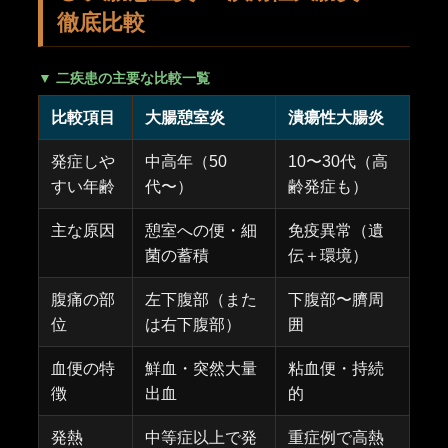
徹底比較
▼ 二疾患の主要な比較一覧
比較項目
大腸憩室炎
潰瘍性大腸炎
発症しや
中高年（50
10〜30代（高
すい年齢
代〜）
齢発症も）
主な原因
憩室への便・細
免疫異常（遺
菌の蓄積
伝＋環境）
腹痛の部
左下腹部（また
下腹部〜臍周
位
は右下腹部）
囲
血便の特
鮮血・突然大量
粘血便・持続
徴
出血
的
発熱
中等症以上で発
重症例で高熱