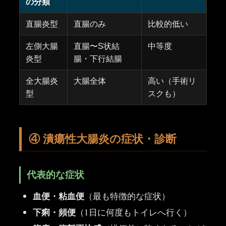
の分類
直腸炎型
直腸のみ
比較的低い
左側大腸
直腸〜S状結
中等度
炎型
腸・下行結腸
全大腸炎
大腸全体
高い（手術リ
型
スクも）
④ 潰瘍性大腸炎の症状・診断
代表的な症状
血便・粘血便
（最も特徴的な症状）
下痢・頻便
（1日に何度もトイレへ行く）