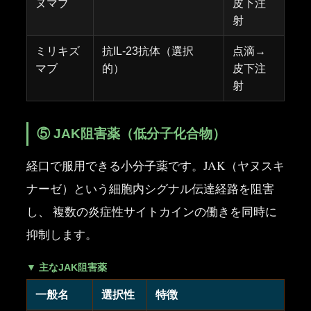
ヌマブ
皮下注
射
ミリキズ
抗IL-23抗体（選択
点滴→
マブ
的）
皮下注
射
⑤ JAK阻害薬（低分子化合物）
経口で服用できる小分子薬です。JAK（ヤヌスキ
ナーゼ）という細胞内シグナル伝達経路を阻害
し、 複数の炎症性サイトカインの働きを同時に
抑制します。
▼ 主なJAK阻害薬
一般名
選択性
特徴