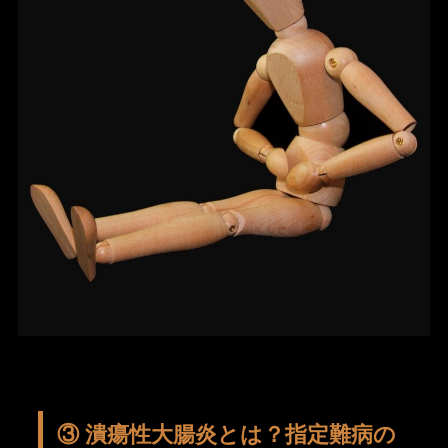
③ 潰瘍性大腸炎とは？指定難病の