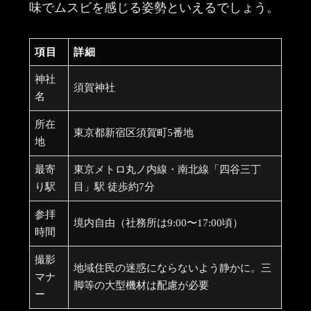
味でムスビを感じる姿勢といえるでしょう。
項目
詳細
神社
須賀神社
名
所在
東京都新宿区須賀町5番地
地
最寄
東京メトロ丸ノ内線・南北線「四谷三丁
り駅
目」駅 徒歩約7分
参拝
境内自由（社務所は9:00〜17:00頃）
時間
撮影
地域住民の迷惑にならないよう静かに。三
マナ
脚等の大型機材は配慮が必要
ー