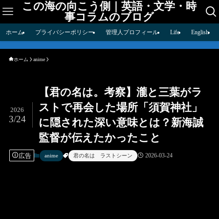
この海の向こう側｜英語・文学・時
事コラムのブログ
ホーム
プライバシーポリシー
管理人プロフィール
Life
English
ホーム
anime
【君の名は。考察】瀧と三葉がラ
ストで再会した場所「須賀神社」
2026
3/24
に隠された深い意味とは？新海誠
監督が伝えたかったこと
広告
2026-03-24
anime
君の名は ラストシーン