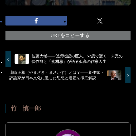
URLをコピーする
佐藤大輔——仮想戦記の巨人、52歳で逝く｜未完の
傑作群と「蜜柑忌」が語る孤高の作家人生
山崎正和（やまざき・まさかず）とは？――劇作家・
評論家が日本文化に遺した思想と遺産を徹底解説
竹 慎一郎