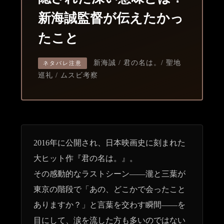
新海誠監督が伝えたかっ
たこと
新海誠 / 君の名は。/ 聖地
ネタバレ注意
巡礼 / ムスビ考察
2016年に公開され、日本映画史に刻まれた
大ヒット作『君の名は。』。
その感動的なラストシーン——瀧と三葉が
東京の階段で「あの、どこかで会ったこと
ありますか？」と言葉を交わす瞬間——を
目にして、涙を流した方も多いのではない