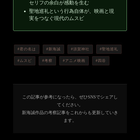
セリフの余白が感動を生む
聖地巡礼という行為自体が、映画と現
実をつなぐ現代のムスビ
#君の名は
#新海誠
#須賀神社
#聖地巡礼
#ムスビ
#考察
#アニメ映画
#四谷
この記事が参考になったら、ぜひSNSでシェアし
てください。
新海誠作品の考察記事をこれからも更新していき
ます。