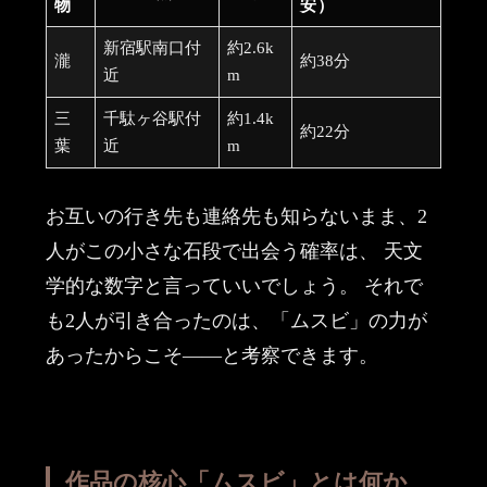
物
安）
新宿駅南口付
約2.6k
瀧
約38分
近
m
三
千駄ヶ谷駅付
約1.4k
約22分
葉
近
m
お互いの行き先も連絡先も知らないまま、2
人がこの小さな石段で出会う確率は、 天文
学的な数字と言っていいでしょう。 それで
も2人が引き合ったのは、「ムスビ」の力が
あったからこそ——と考察できます。
作品の核心「ムスビ」とは何か