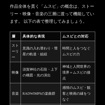
作品全体を貫く「ムスビ」の概念は、ストー
リー・映像・音楽の三層に渡って機能してい
ます。 以下の表で整理してみましょう。
層
具体的な表現
ムスビとの対応
スト
意識の入れ替わり・彗
時間と人をつなぐ
ーリ
星の軌道・組紐
ムスビの力
ー
神域と人間世界の
須賀神社の石段・上下
映像
境界＝ムスビの接
の構図・光の演出
点
感情のムスビ・観
音楽
RADWIMPSの楽曲群
客と映画の縁をつ
なぐ