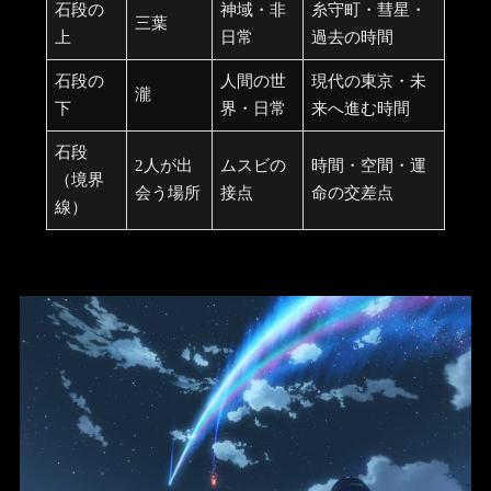
石段の
神域・非
糸守町・彗星・
三葉
上
日常
過去の時間
石段の
人間の世
現代の東京・未
瀧
下
界・日常
来へ進む時間
石段
2人が出
ムスビの
時間・空間・運
（境界
会う場所
接点
命の交差点
線）