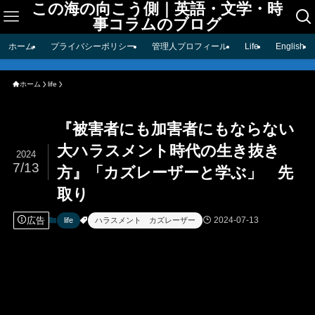
この海の向こう側｜英語・文学・時
事コラムのブログ
ホーム
プライバシーポリシー
管理人プロフィール
Life
English
ホーム
life
『被害者にも加害者にもならない
大ハラスメント時代の生き抜き
2024
7/13
方』「カズレーザーと学ぶ」 先
取り
広告
2024-07-13
life
ハラスメント カズレーザー