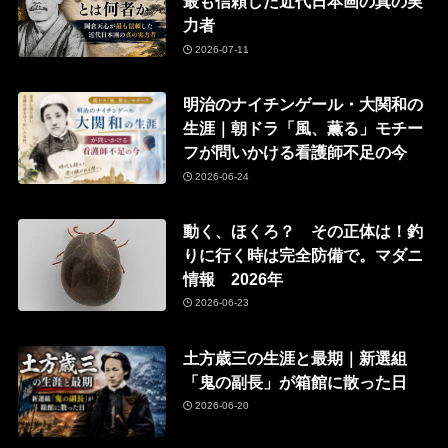
最も信頼した近代日本画の真の実
力者
2026-07-11
明治のナイチンゲール・大関和の
生涯｜朝ドラ「風、薫る」モチー
フが問いかける看護師不足の今
2026-06-24
動く、ほくろ？ その正体は！釣
りに行く時は完全防備で。マダニ
情報 2026年
2026-06-23
土方歳三の生涯と最期｜新選組
「鬼の副長」が箱館に散った日
2026-06-20