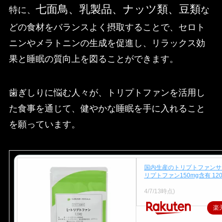
七面鳥、乳製品、ナッツ類、豆類
特に、
な
どの食材をバランスよく摂取することで、セロト
ニンやメラトニンの生成を促進し、リラックス効
果と睡眠の質向上を図ることができます。
歯ぎしりに悩む人々が、トリプトファンを活用し
た食事を通じて、健やかな睡眠を手に入れること
を願っています。
国内生産のトリプトファンサプ
リプトファン150mg含有 12
価格：1,550円（税込、送料
4/7/13時点)
楽