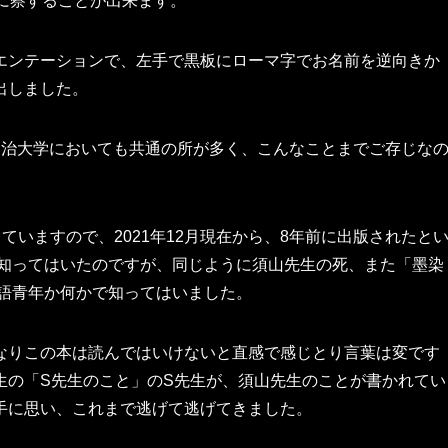
に察することが出来ます。
エンテーションで、左手で黒板にローマ字でお名前を逆向きか
出しました。
明治大学においても共通の所が多く、こんなことまでご存じな
っていますので、2021年12月現在から、8年前に出版されたと
に知ってはいたのですが、同じように須山先生の死、また「墨染
英語青年か何かで知ってはいました。
なりこの本は読んではいけないと直感で感じとり言葉は変です
生の「S先生のこと」のS先生が、須山先生のことが書かれてい
手に思い、これまで逃げて逃げてきました。