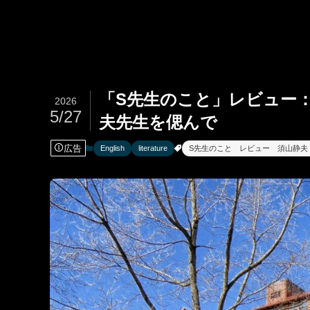
「S先生のこと」レビュー
2026
5/27
夫先生を偲んで
広告
English
literature
S先生のこと レビュー 須山静夫