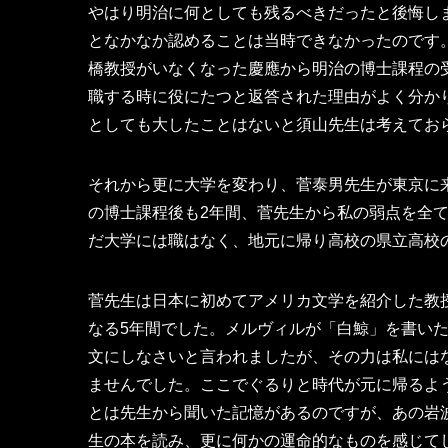
やはり明治に何としても残るべきだったと後悔し
となかなか認めることは当時できなかったのです
橋教授がいなくなった慶應から明治の博士課程の
職する時に役にたつと返答された理由がよく分か
としても大したことはないと須山先生は考えてお
それから更に大学を変わり、菅泰男先生が東京に
の博士課程後も2年間、菅先生から私の弱点を全
だ大学には職はなく、地元に帰り高校の県立高校
菅先生は日本に初めてアメリカ文学を紹介した教
なる5年間でした。メルヴィルが「白鯨」を書い
文にしなさいと言われましたが、その力は私には
ませんでした。ここでぐるりと時代が元に帰るよ
とは先生から聞いた記憶があるのですが、あの岩
生の本を読み、更に何かの運命的なものを感じて