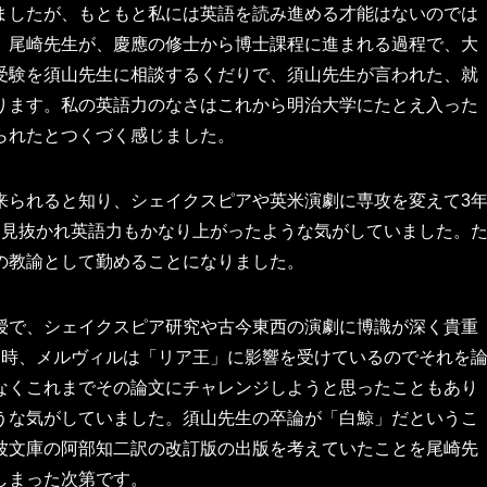
ましたが、もともと私には英語を読み進める才能はないのでは
。尾崎先生が、慶應の修士から博士課程に進まれる過程で、大
受験を須山先生に相談するくだりで、須山先生が言われた、就
ります。私の英語力のなさはこれから明治大学にたとえ入った
られたとつくづく感じました。
来られると知り、シェイクスピアや英米演劇に専攻を変えて3
て見抜かれ英語力もかなり上がったような気がしていました。
の教諭として勤めることになりました。
授で、シェイクスピア研究や古今東西の演劇に博識が深く貴重
た時、メルヴィルは「リア王」に影響を受けているのでそれを
なくこれまでその論文にチャレンジしようと思ったこともあり
うな気がしていました。須山先生の卒論が「白鯨」だというこ
波文庫の阿部知二訳の改訂版の出版を考えていたことを尾崎先
しまった次第です。