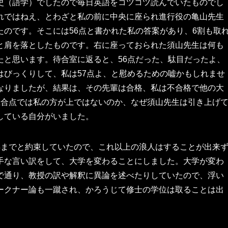
史（語学）でしたので毎日英語をコツコツ読んでいたものでし
れではねえ、とわざと私の前に中央に座られ進行役の亀山先生
のです。そこには56点と書かれた私の答案があり、6割も取
と肩を落としたものです。右に座っておられた須山先生は何も
たと思います。待合室に返ると、56点だった、駄目だったよ、
はびっくりして、私は57点よ、と慰めるための嘘かもしれませ
なりましたが、結果は、その先輩は合格、私は不合格で他の大
総合点では私の方が上ではないのか、なぜ須山先生は引き上げ
している自分がいました。
年までと約束していたので、これ以上の浪人はすることが出来
手な言い訳をして、大学を変わることにしました。大学が変わ
で通り、教授の訳や解釈に異論を述べたりしていたので、浮い
ークナー論も一蹴され、かろうじて修士の学位は取ることは出