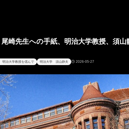
：尾崎先生への手紙、明治大学教授、須山
2026-05-27
 明治大学教授を偲んで
明治大学 須山静夫