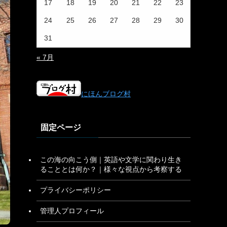
17
18
19
20
21
22
23
24
25
26
27
28
29
30
31
« 7月
にほんブログ村
固定ページ
この海の向こう側｜英語や文学に関わり生き
ることとは何か？｜様々な視点から考察する
プライバシーポリシー
管理人プロフィール