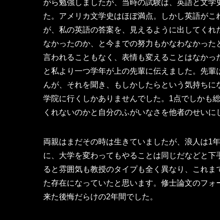
がら勉強しましたが、当時の試験は、英語と文学
た。アメリカ文学史はほぼ満点。しかし英語がこ
が、私の英語の答案を、見えるように出してくれた
なかったのか、と今までの努力もかなわなかった
言われることもなく、表情も変えることはなかっ
と私より一つ学年が上の先輩に伝えました。先輩
んが、それを聞き、もしかしたらという気持ちに
学院に行くしかありませんでした。1点でしかも
くれないのかと自分のふがいなさを他者のせいに
両親はまだその時は生きていましたが、浪人は1
に、大学を変わってもやることは同じだなどと下
ると雰囲気も教授のタイプも全く異なり、これま
た存在になっていたと思います。修士論文のフォ
来た後悔だらけの2年間でした。