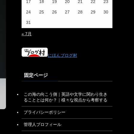
17
18
19
20
21
22
23
24
25
26
27
28
29
30
31
« 7月
にほんブログ村
固定ページ
この海の向こう側｜英語や文学に関わり生き
ることとは何か？｜様々な視点から考察する
プライバシーポリシー
管理人プロフィール