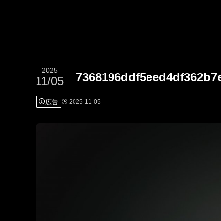
2025
7368196ddf5eed4df362b7
11/05
広告
2025-11-05