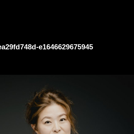
ea29fd748d-e1646629675945