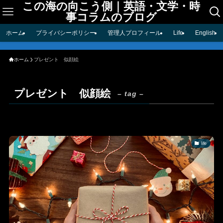
この海の向こう側｜英語・文学・時
事コラムのブログ
ホーム
プライバシーポリシー
管理人プロフィール
Life
English
ホーム
プレゼント 似顔絵
プレゼント 似顔絵
– tag –
life