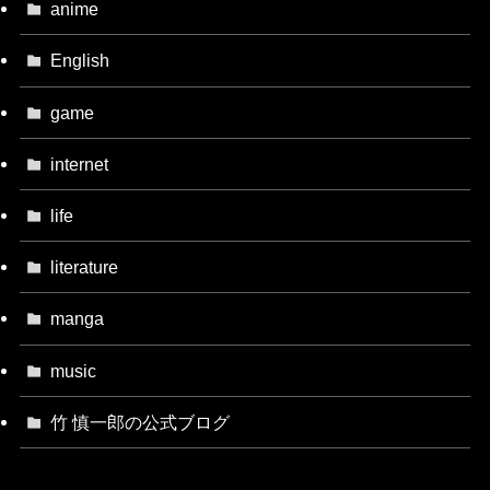
anime
English
game
internet
life
literature
manga
music
竹 慎一郎の公式ブログ