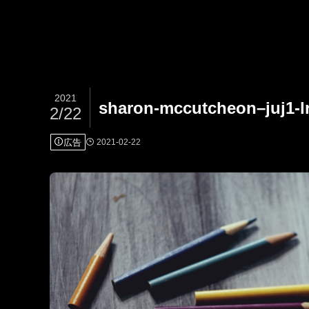
2021
sharon-mccutcheon–juj1-l
2/22
広告
2021-02-22