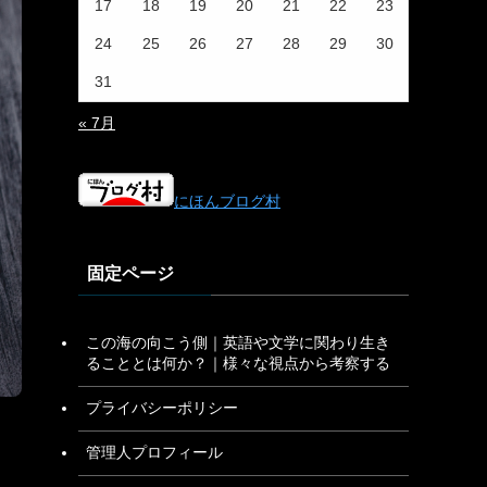
17
18
19
20
21
22
23
24
25
26
27
28
29
30
31
« 7月
にほんブログ村
固定ページ
この海の向こう側｜英語や文学に関わり生き
ることとは何か？｜様々な視点から考察する
プライバシーポリシー
管理人プロフィール