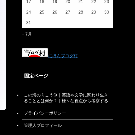
17
18
19
20
21
22
23
24
25
26
27
28
29
30
31
« 7月
にほんブログ村
固定ページ
この海の向こう側｜英語や文学に関わり生き
ることとは何か？｜様々な視点から考察する
プライバシーポリシー
管理人プロフィール