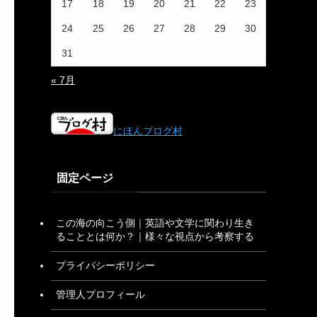
17
18
19
20
21
22
23
24
25
26
27
28
29
30
31
« 7月
にほんブログ村
固定ページ
この海の向こう側｜英語や文学に関わり生き
ることとは何か？｜様々な視点から考察する
プライバシーポリシー
管理人プロフィール