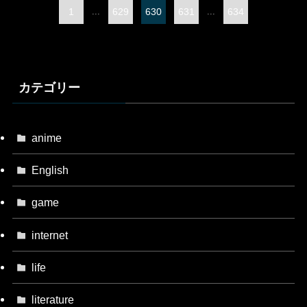
1
...
629
630
631
...
634
カテゴリー
anime
English
game
internet
life
literature