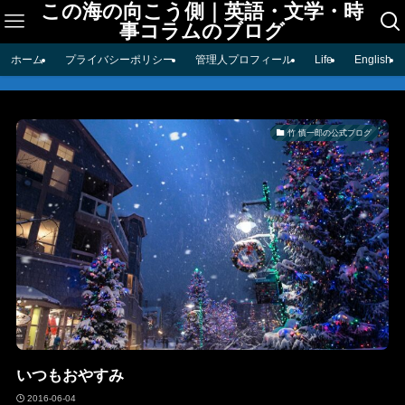
この海の向こう側｜英語・文学・時
事コラムのブログ
ホーム
プライバシーポリシー
管理人プロフィール
Life
English
竹 慎一郎の公式ブログ
いつもおやすみ
2016-06-04