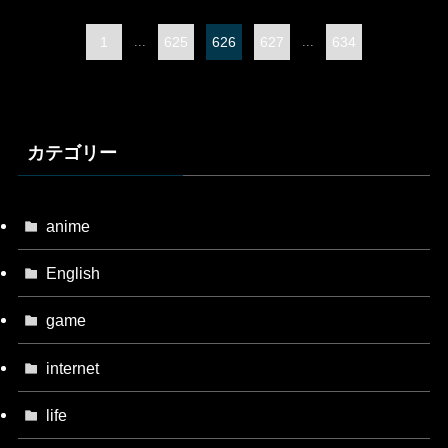
1
...
625
626
627
...
634
カテゴリー
anime
English
game
internet
life