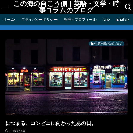
この海の向こう側｜英語・文学・時
事コラムのブログ
ホーム
プライバシーポリシー
管理人プロフィール
Life
English
竹 慎一郎の公式ブログ
につまる、コンビニに向かったあの日。
2016-06-04