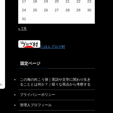
17
18
19
20
21
22
23
24
25
26
27
28
29
30
31
« 7月
にほんブログ村
固定ページ
この海の向こう側｜英語や文学に関わり生き
ることとは何か？｜様々な視点から考察する
プライバシーポリシー
管理人プロフィール