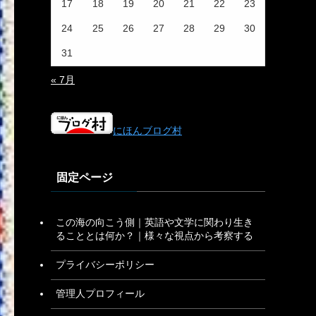
17
18
19
20
21
22
23
24
25
26
27
28
29
30
31
« 7月
にほんブログ村
固定ページ
この海の向こう側｜英語や文学に関わり生き
ることとは何か？｜様々な視点から考察する
プライバシーポリシー
管理人プロフィール