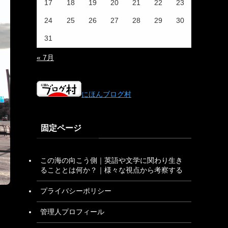
17
18
19
20
21
22
23
24
25
26
27
28
29
30
31
« 7月
にほんブログ村
固定ページ
この海の向こう側｜英語や文学に関わり生き
ることとは何か？｜様々な視点から考察する
プライバシーポリシー
管理人プロフィール