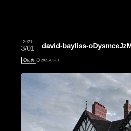
2021
david-bayliss-oDysmceJz
3/01
広告
2021-03-01