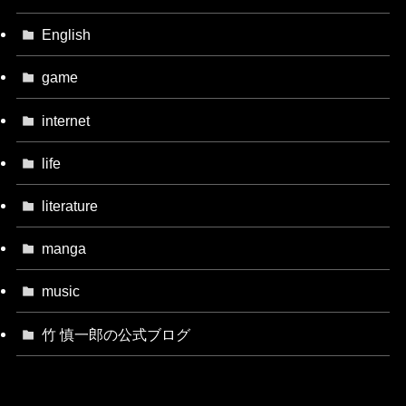
English
game
internet
life
literature
manga
music
竹 慎一郎の公式ブログ