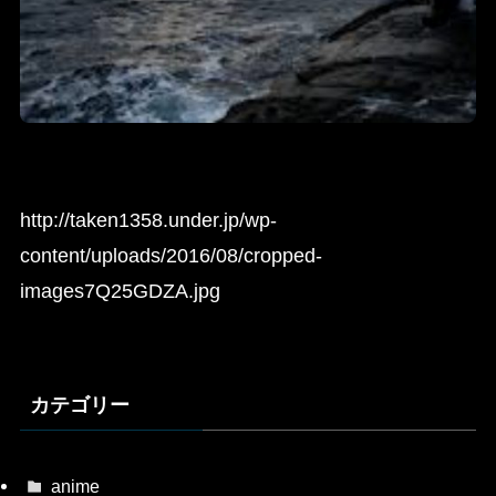
http://taken1358.under.jp/wp-
content/uploads/2016/08/cropped-
images7Q25GDZA.jpg
カテゴリー
anime