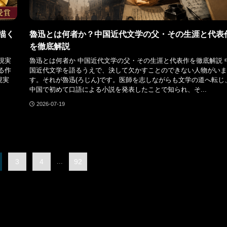
描く
魯迅とは何者か？中国近代文学の父・その生涯と代表
を徹底解説
現実
魯迅とは何者か 中国近代文学の父・その生涯と代表作を徹底解説 
る作
国近代文学を語るうえで、決して欠かすことのできない人物がいま
現実
す。それが魯迅(ろじん)です。医師を志しながらも文学の道へ転じ
中国で初めて口語による小説を発表したことで知られ、そ...
2026-07-19
3
4
...
92