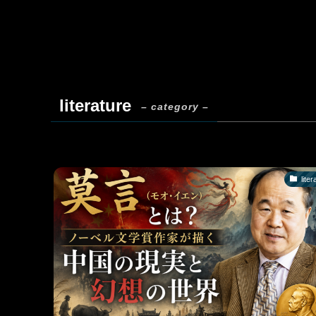
literature
– category –
liter