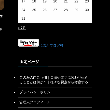
17
18
19
20
21
22
23
24
25
26
27
28
29
30
作
31
« 7月
中
、
にほんブログ村
固定ページ
この海の向こう側｜英語や文学に関わり生き
ることとは何か？｜様々な視点から考察する
プライバシーポリシー
管理人プロフィール