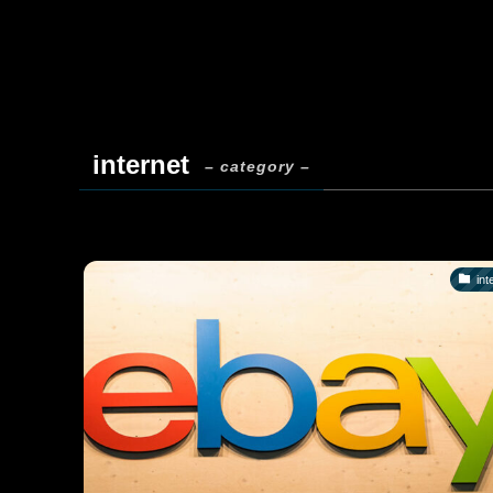
internet
– category –
int