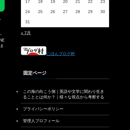
17
18
19
20
21
22
23
24
25
26
27
28
29
30
を
31
« 7月
か
NE
ま
にほんブログ村
固定ページ
この海の向こう側｜英語や文学に関わり生き
ることとは何か？｜様々な視点から考察する
プライバシーポリシー
管理人プロフィール