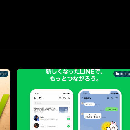
ernet
interne