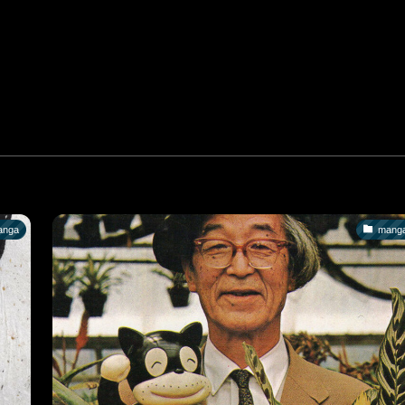
anga
mang