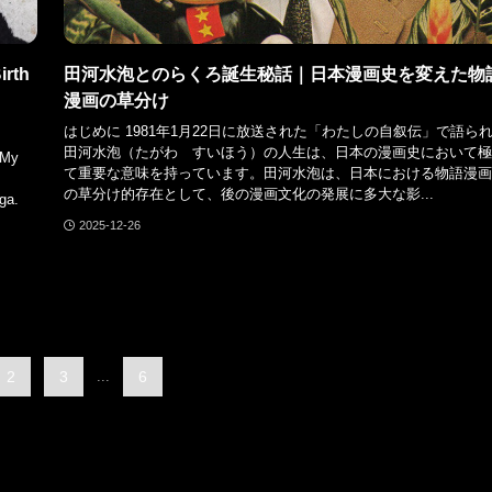
irth
田河水泡とのらくろ誕生秘話｜日本漫画史を変えた物
漫画の草分け
はじめに 1981年1月22日に放送された「わたしの自叙伝」で語ら
田河水泡（たがわ すいほう）の人生は、日本の漫画史において極
"My
て重要な意味を持っています。田河水泡は、日本における物語漫画
の草分け的存在として、後の漫画文化の発展に多大な影...
ga.
2025-12-26
2
3
...
6