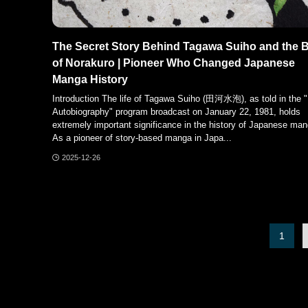
The Secret Story Behind Tagawa Suiho and the B
of Norakuro | Pioneer Who Changed Japanese
Manga History
Introduction The life of Tagawa Suiho (田河水泡), as told in the 
Autobiography" program broadcast on January 22, 1981, holds
extremely important significance in the history of Japanese man
As a pioneer of story-based manga in Japa...
2025-12-26
1