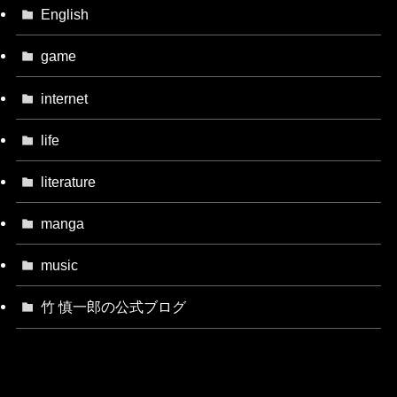
English
game
internet
life
literature
manga
music
竹 慎一郎の公式ブログ