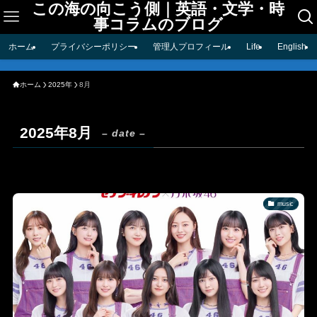
この海の向こう側｜英語・文学・時
事コラムのブログ
ホーム
プライバシーポリシー
管理人プロフィール
Life
English
ホーム
2025年
8月
2025年8月
– date –
music