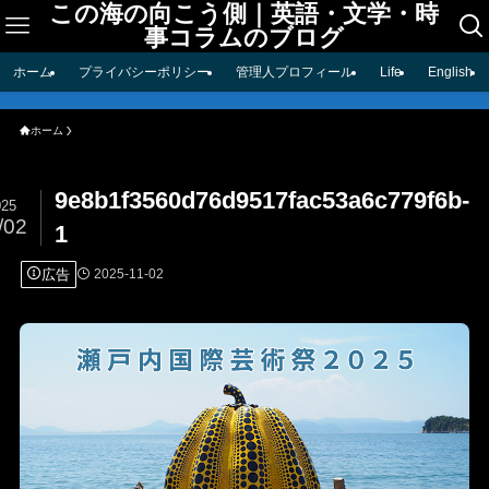
この海の向こう側｜英語・文学・時
事コラムのブログ
ホーム
プライバシーポリシー
管理人プロフィール
Life
English
ホーム
9e8b1f3560d76d9517fac53a6c779f6b-
025
/02
1
広告
2025-11-02