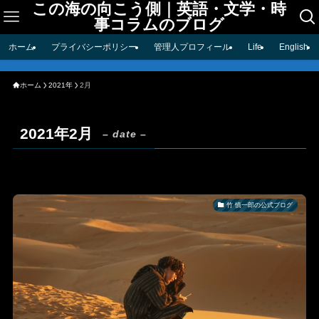
この海の向こう側｜英語・文学・時
事コラムのブログ
ホーム
プライバシーポリシー
管理人プロフィール
Life
English
ホーム
2021年
2月
2021年2月
– date –
竹 慎一郎の公式ブログ