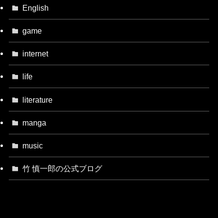
English
game
internet
life
literature
manga
music
竹 慎一郎の公式ブログ