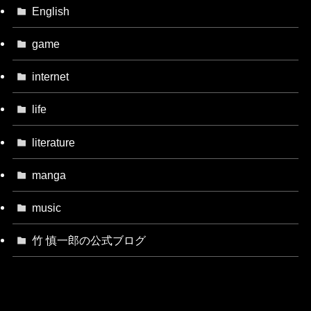
English
game
internet
life
literature
manga
music
竹 慎一郎の公式ブログ