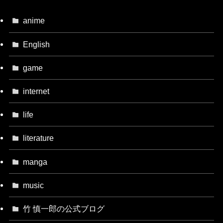
anime
English
game
internet
life
literature
manga
music
竹 慎一郎の公式ブログ