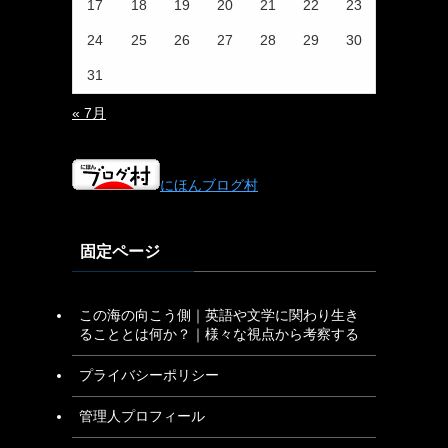
17
18
19
20
21
22
23
24
25
26
27
28
29
30
31
« 7月
にほんブログ村
固定ページ
この海の向こう側｜英語や文学に関わり生き
ることとは何か？｜様々な視点から考察する
プライバシーポリシー
管理人プロフィール