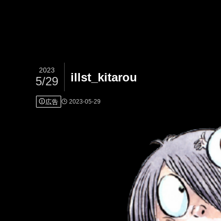
2023
illst_kitarou
5/29
広告
2023-05-29