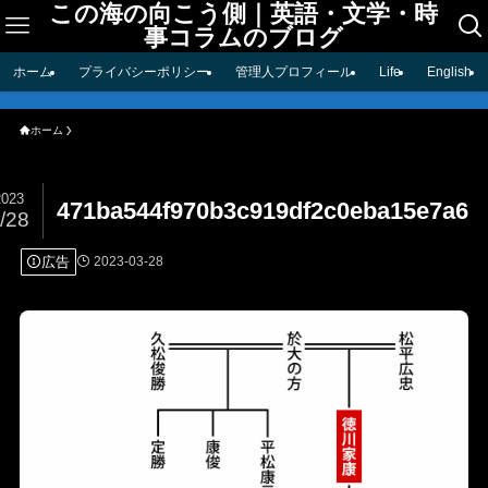
この海の向こう側｜英語・文学・時
事コラムのブログ
ホーム
プライバシーポリシー
管理人プロフィール
Life
English
ホーム
2023
471ba544f970b3c919df2c0eba15e7a6
/28
広告
2023-03-28