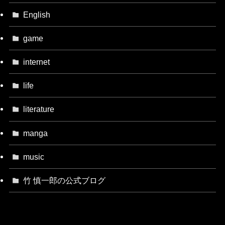
English
game
internet
life
literature
manga
music
竹 慎一郎の公式ブログ