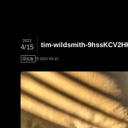
2021
tim-wildsmith-9hssKCV2H
4/15
広告
2021-04-15