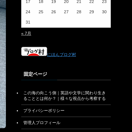
17
18
19
20
21
22
23
24
25
26
27
28
29
30
31
« 7月
にほんブログ村
固定ページ
この海の向こう側｜英語や文学に関わり生き
ることとは何か？｜様々な視点から考察する
プライバシーポリシー
管理人プロフィール