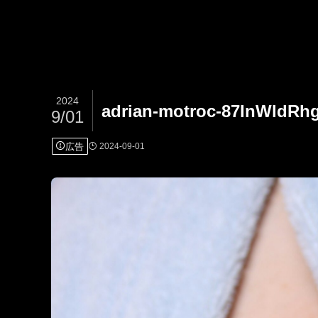
2024
adrian-motroc-87InWldRhg
9/01
広告
2024-09-01