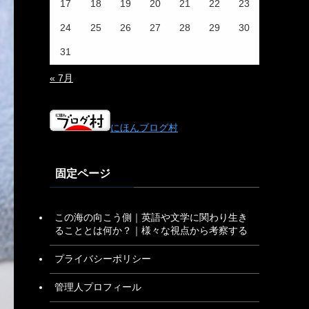
17
18
19
20
21
22
23
24
25
26
27
28
29
30
31
« 7月
にほんブログ村
固定ページ
この海の向こう側｜英語や文学に関わり生き
ることとは何か？｜様々な視点から考察する
プライバシーポリシー
管理人プロフィール