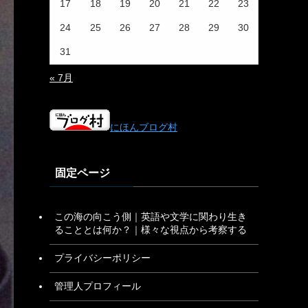
17
18
19
20
21
22
23
24
25
26
27
28
29
30
31
« 7月
にほんブログ村
固定ページ
この海の向こう側｜英語や文学に関わり生き
ることとは何か？｜様々な視点から考察する
プライバシーポリシー
管理人プロフィール