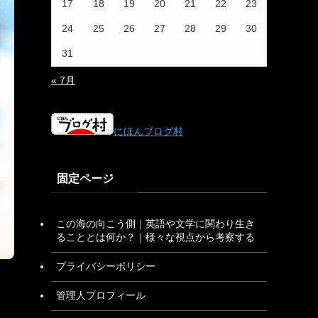
17
18
19
20
21
22
23
24
25
26
27
28
29
30
31
« 7月
にほんブログ村
固定ページ
この海の向こう側｜英語や文学に関わり生き
ることとは何か？｜様々な視点から考察する
プライバシーポリシー
管理人プロフィール