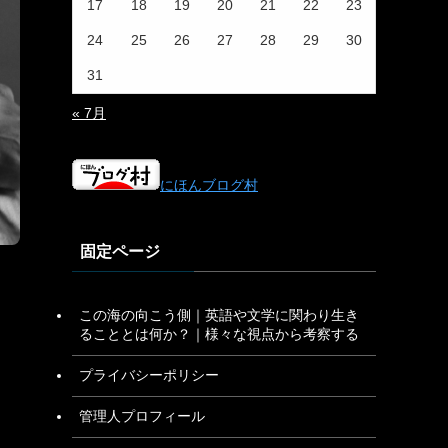
17
18
19
20
21
22
23
24
25
26
27
28
29
30
31
« 7月
にほんブログ村
固定ページ
この海の向こう側｜英語や文学に関わり生き
ることとは何か？｜様々な視点から考察する
プライバシーポリシー
管理人プロフィール