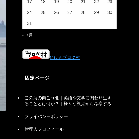
17
18
19
20
21
22
23
24
25
26
27
28
29
30
31
« 7月
にほんブログ村
固定ページ
この海の向こう側｜英語や文学に関わり生き
ることとは何か？｜様々な視点から考察する
プライバシーポリシー
管理人プロフィール