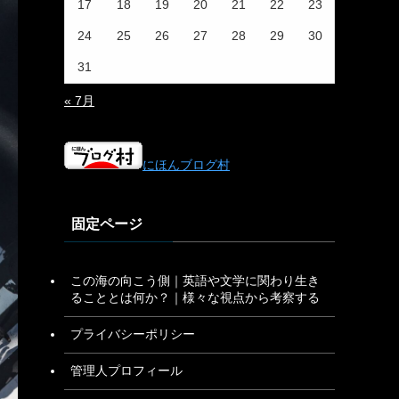
17
18
19
20
21
22
23
24
25
26
27
28
29
30
31
« 7月
にほんブログ村
固定ページ
この海の向こう側｜英語や文学に関わり生き
ることとは何か？｜様々な視点から考察する
プライバシーポリシー
管理人プロフィール