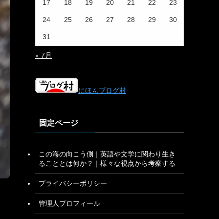
17
18
19
20
21
22
23
24
25
26
27
28
29
30
31
« 7月
にほんブログ村
固定ページ
この海の向こう側｜英語や文学に関わり生き
ることとは何か？｜様々な視点から考察する
プライバシーポリシー
管理人プロフィール