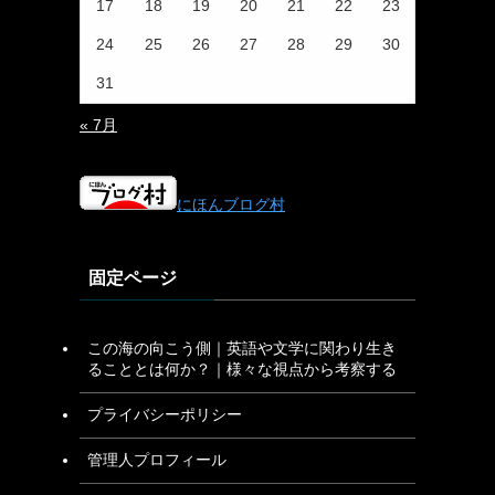
17
18
19
20
21
22
23
24
25
26
27
28
29
30
31
« 7月
にほんブログ村
固定ページ
この海の向こう側｜英語や文学に関わり生き
ることとは何か？｜様々な視点から考察する
プライバシーポリシー
管理人プロフィール