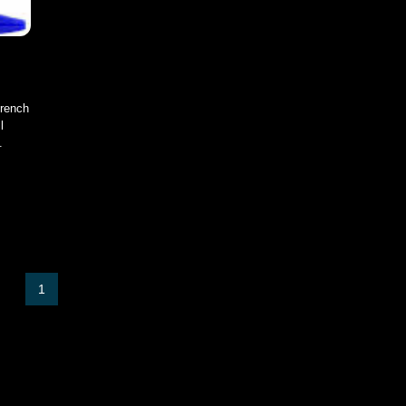
French
l
.
1