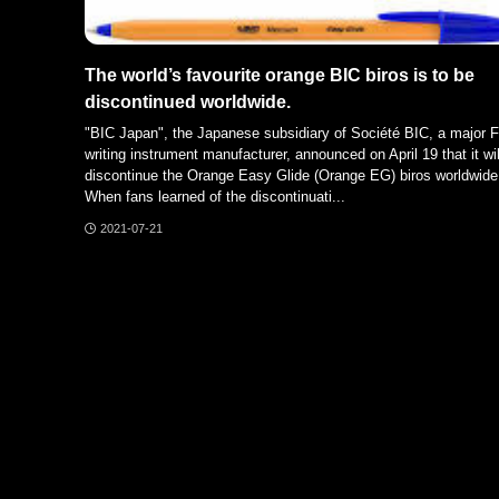
The world’s favourite orange BIC biros is to be
discontinued worldwide.
"BIC Japan", the Japanese subsidiary of Société BIC, a major 
writing instrument manufacturer, announced on April 19 that it wil
discontinue the Orange Easy Glide (Orange EG) biros worldwide
When fans learned of the discontinuati...
2021-07-21