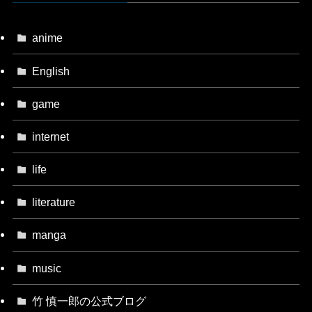
anime
English
game
internet
life
literature
manga
music
竹 慎一郎の公式ブログ