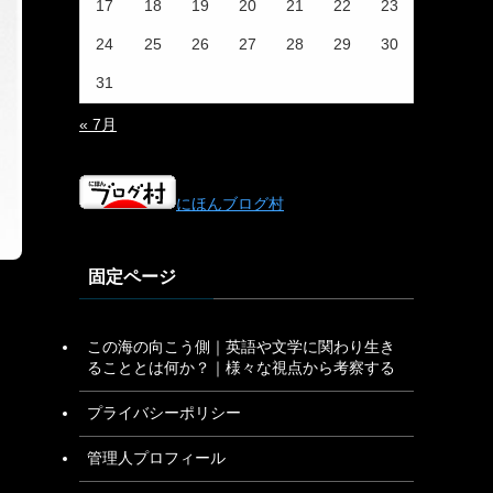
17
18
19
20
21
22
23
24
25
26
27
28
29
30
31
« 7月
にほんブログ村
固定ページ
この海の向こう側｜英語や文学に関わり生き
ることとは何か？｜様々な視点から考察する
プライバシーポリシー
管理人プロフィール