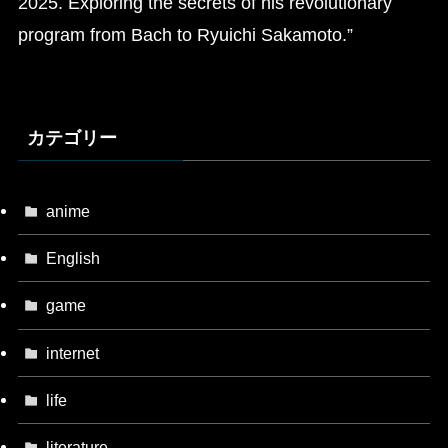
2025. Exploring the secrets of his revolutionary
program from Bach to Ryuichi Sakamoto.”
カテゴリー
anime
English
game
internet
life
literature