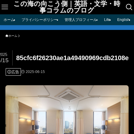
この海の向こう側｜英語・文学・時
事コラムのブログ
ホーム
プライバシーポリシー
管理人プロフィール
Life
English
ホーム
2025
85cfc6f26230ae1a49490969cdb2108e
6/15
広告
2025-06-15