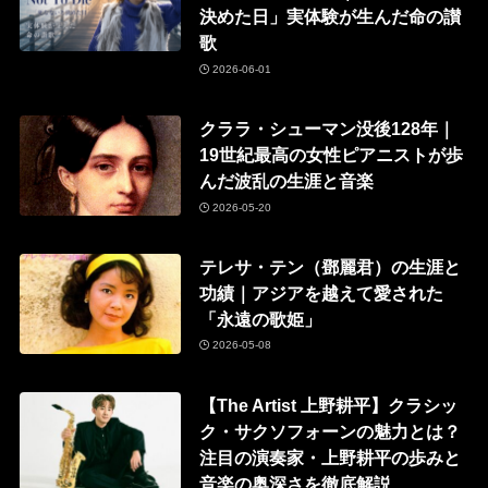
決めた日」実体験が生んだ命の讃
歌
2026-06-01
クララ・シューマン没後128年｜
19世紀最高の女性ピアニストが歩
んだ波乱の生涯と音楽
2026-05-20
テレサ・テン（鄧麗君）の生涯と
功績｜アジアを越えて愛された
「永遠の歌姫」
2026-05-08
【The Artist 上野耕平】クラシッ
ク・サクソフォーンの魅力とは？
注目の演奏家・上野耕平の歩みと
音楽の奥深さを徹底解説