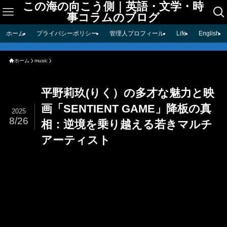
この海の向こう側｜英語・文学・時
事コラムのブログ
ホーム
プライバシーポリシー
管理人プロフィール
Life
English
ホーム
music
平野莉玖(りく）の多才な魅力と映
画「SENTIENT GAME」降板の真
2025
8/26
相：逆境を乗り越える若きマルチ
アーティスト