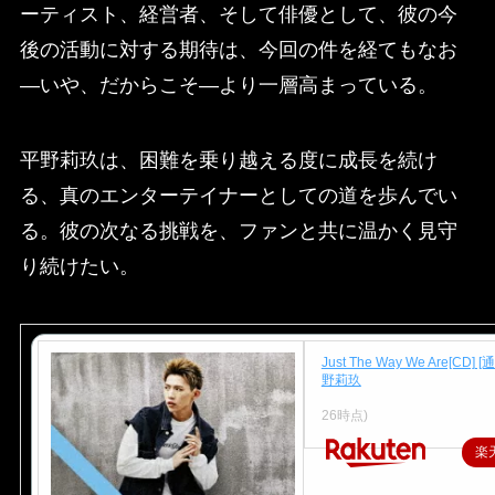
ーティスト、経営者、そして俳優として、彼の今
後の活動に対する期待は、今回の件を経てもなお
—いや、だからこそ—より一層高まっている。
平野莉玖は、困難を乗り越える度に成長を続け
る、真のエンターテイナーとしての道を歩んでい
る。彼の次なる挑戦を、ファンと共に温かく見守
り続けたい。
Just The Way We Are[CD] [
野莉玖
価格：3,135円（税込、送料別
26時点)
楽