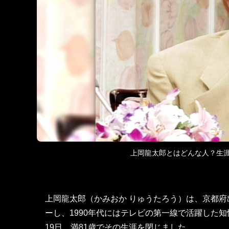
上岡龍太郎とはどんな人？生涯
上岡龍太郎（かみおか りゅうたろう）は、京都府
ーし、1990年代にはテレビの第一線で活躍した知
19日、満81歳でその生涯を閉じました。