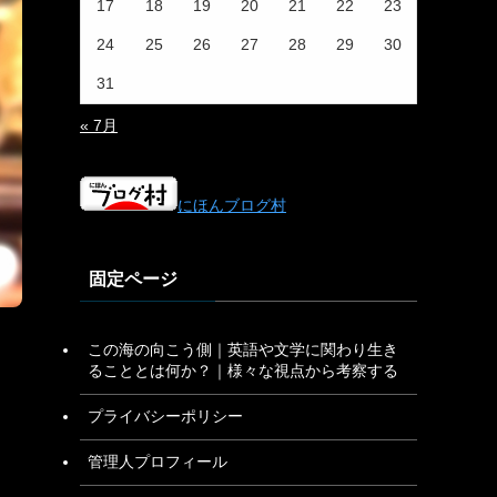
17
18
19
20
21
22
23
24
25
26
27
28
29
30
31
« 7月
にほんブログ村
固定ページ
この海の向こう側｜英語や文学に関わり生き
ることとは何か？｜様々な視点から考察する
プライバシーポリシー
管理人プロフィール