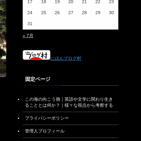
17
18
19
20
21
22
23
24
25
26
27
28
29
30
31
« 7月
にほんブログ村
固定ページ
定
この海の向こう側｜英語や文学に関わり生き
ることとは何か？｜様々な視点から考察する
プライバシーポリシー
管理人プロフィール