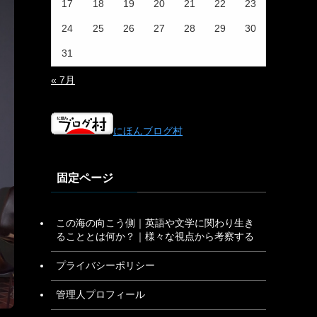
17
18
19
20
21
22
23
24
25
26
27
28
29
30
31
« 7月
にほんブログ村
固定ページ
この海の向こう側｜英語や文学に関わり生き
ることとは何か？｜様々な視点から考察する
プライバシーポリシー
管理人プロフィール