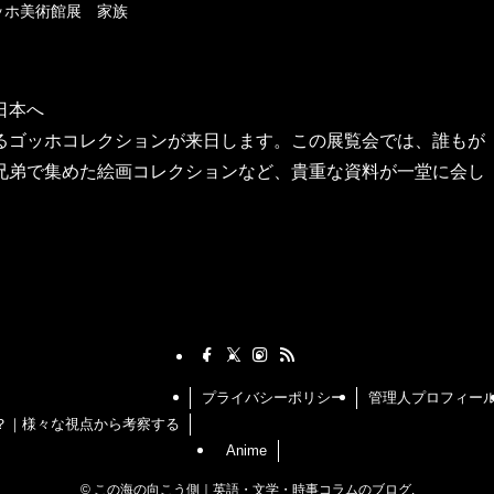
ッホ美術館展 家族
日本へ
るゴッホコレクションが来日します。この展覧会では、誰もが
兄弟で集めた絵画コレクションなど、貴重な資料が一堂に会し
プライバシーポリシー
管理人プロフィー
？｜様々な視点から考察する
Anime
©
この海の向こう側｜英語・文学・時事コラムのブログ.